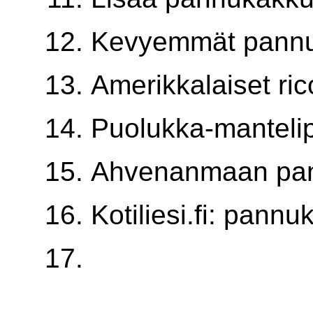
Kevyemmät pannu
Amerikkalaiset ri
Puolukka-manteli
Ahvenanmaan pa
Kotiliesi.fi: pann