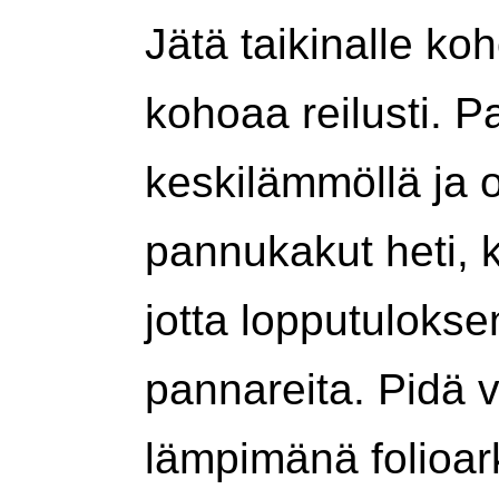
Jätä taikinalle ko
kohoaa reilusti. P
keskilämmöllä ja 
pannukakut heti, 
jotta lopputuloks
pannareita. Pidä 
lämpimänä folioark