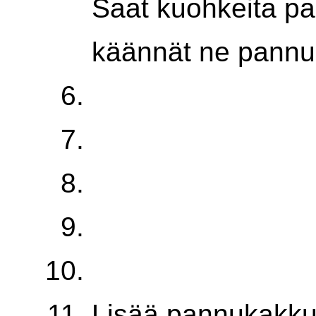
Saat kuohkeita p
käännät ne pannull
Lisää pannukakkuj