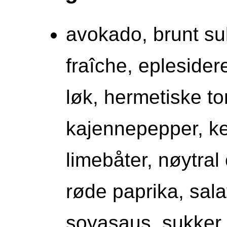
avokado, brunt suk
fraîche, eplesider
løk, hermetiske to
kajennepepper, ket
limebåter, nøytral 
røde paprika, sala
soyasaus, sukker,