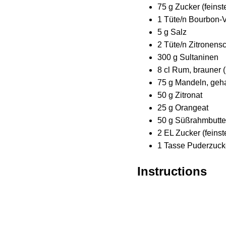
75 g Zucker (feinst
1 Tüte/n Bourbon-V
5 g Salz
2 Tüte/n Zitronens
300 g Sultaninen
8 cl Rum, brauner 
75 g Mandeln, geh
50 g Zitronat
25 g Orangeat
50 g Süßrahmbutter
2 EL Zucker (feins
1 Tasse Puderzuck
Instructions