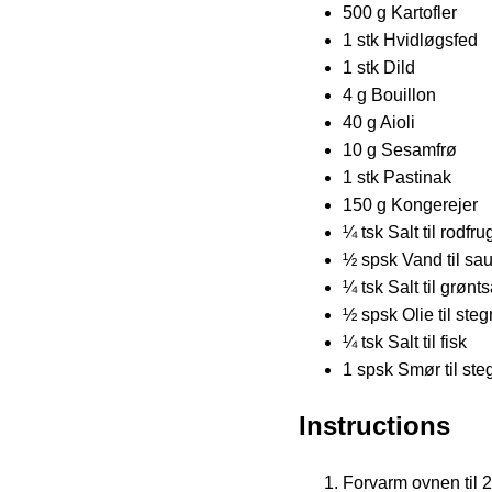
500 g Kartofler
1 stk Hvidløgsfed
1 stk Dild
4 g Bouillon
40 g Aioli
10 g Sesamfrø
1 stk Pastinak
150 g Kongerejer
¼ tsk Salt til rodfru
½ spsk Vand til sa
¼ tsk Salt til grønt
½ spsk Olie til ste
¼ tsk Salt til fisk
1 spsk Smør til ste
Instructions
Forvarm ovnen til 2