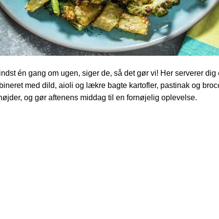
indst én gang om ugen, siger de, så det gør vi! Her serverer dig 
mbineret med dild, aioli og lækre bagte kartofler, pastinak og bro
 højder, og gør aftenens middag til en fornøjelig oplevelse.