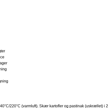
gter
uce
sager
gning
gning
40°C/220°C (varmluft). Skær kartofler og pastinak (uskrællet) i 2