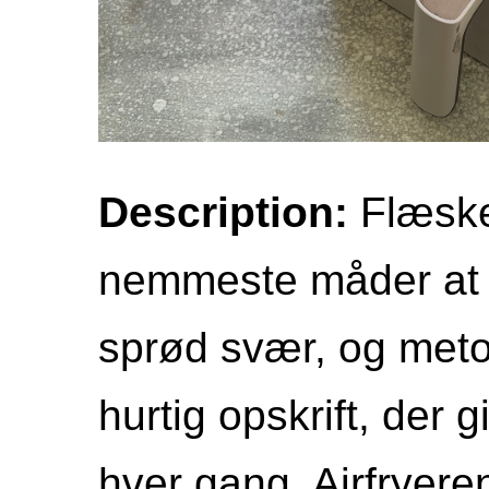
Description:
Flæskes
nemmeste måder at f
sprød svær, og met
hurtig opskrift, der g
hver gang. Airfryere