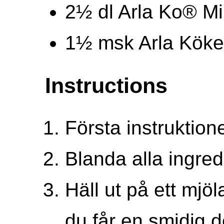
2½ dl Arla Ko® Mi
1½ msk Arla Köke
Instructions
Första instruktion
Blanda alla ingred
Häll ut på ett mjö
du får en smidig d