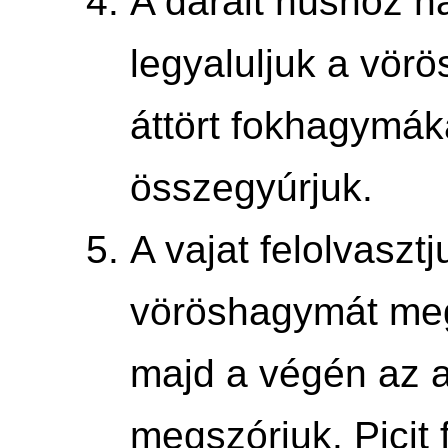
A darált húshoz n
legyaluljuk a vör
áttört fokhagymáka
összegyúrjuk.
A vajat felolvaszt
vöröshagymát meg
majd a végén az a
megszórjuk. Picit