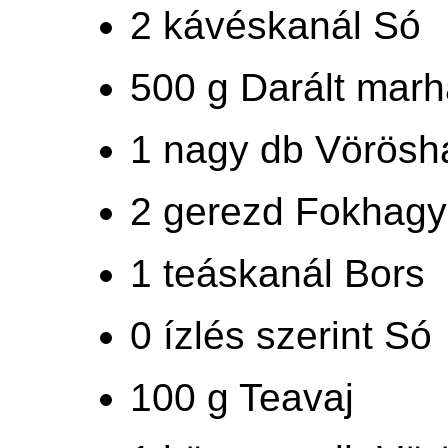
2 kávéskanál Só
500 g Darált mar
1 nagy db Vörös
2 gerezd Fokhag
1 teáskanál Bors
0 ízlés szerint Só
100 g Teavaj