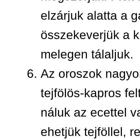
elzárjuk alatta a g
összekeverjük a ki
melegen tálaljuk.
Az oroszok nagyo
tejfölös-kapros fe
náluk az ecettel 
ehetjük tejföllel, re