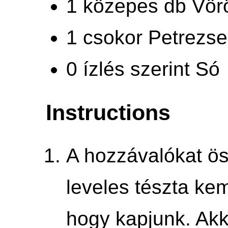
1 közepes db Vö
1 csokor Petrezs
0 ízlés szerint Só
Instructions
A hozzávalókat ö
leveles tészta kem
hogy kapjunk. Akko