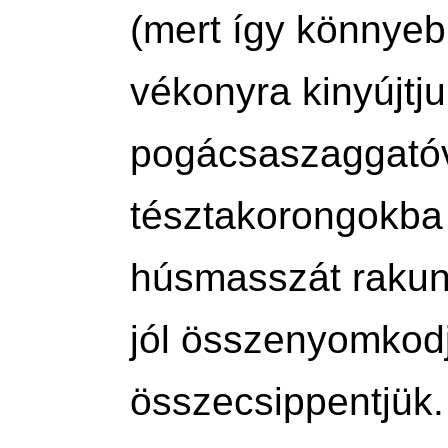
(mert így könnyeb
vékonyra kinyújtj
pogácsaszaggatóva
tésztakorongokba 
húsmasszát rakunk,
jól összenyomkodj
összecsippentjük