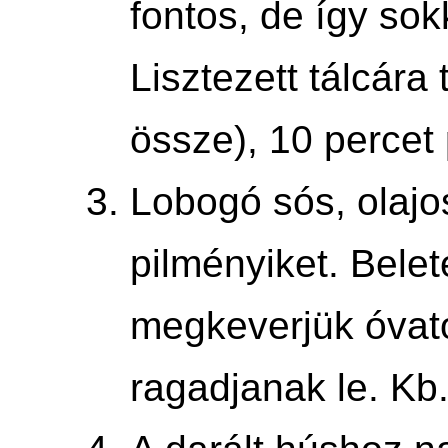
fontos, de így sok
Lisztezett tálcára
össze), 10 percet 
Lobogó sós, olajos
pilményiket. Bele
megkeverjük óvat
ragadjanak le. Kb.