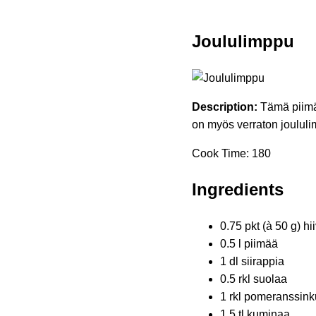
Joululimppu
Description:
Tämä piimäl
on myös verraton joulul
Cook Time: 180
Ingredients
0.75 pkt (à 50 g) hi
0.5 l piimää
1 dl siirappia
0.5 rkl suolaa
1 rkl pomeranssink
1.5 tl kuminaa