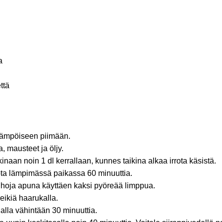
a
ttä
lämpöiseen piimään.
a, mausteet ja öljy.
kinaan noin 1 dl kerrallaan, kunnes taikina alkaa irrota käsistä.
ta lämpimässä paikassa 60 minuuttia.
auhoja apuna käyttäen kaksi pyöreää limppua.
reikiä haarukalla.
alla vähintään 30 minuuttia.