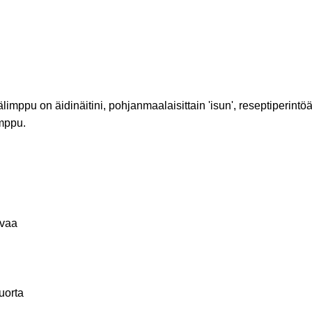
imppu on äidinäitini, pohjanmaalaisittain 'isun', reseptiperin
imppu.
ivaa
uorta