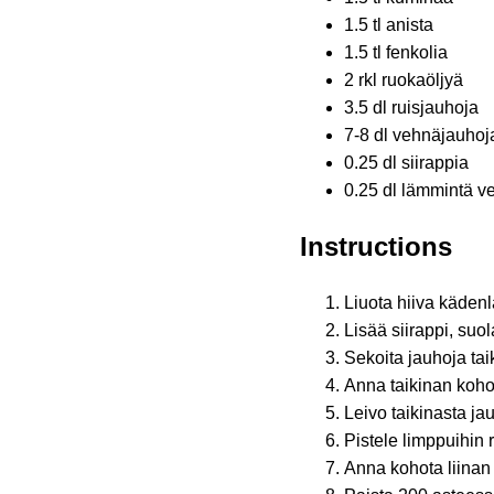
1.5 tl anista
1.5 tl fenkolia
2 rkl ruokaöljyä
3.5 dl ruisjauhoja
7-8 dl vehnäjauhoj
0.25 dl siirappia
0.25 dl lämmintä ve
Instructions
Liuota hiiva käden
Lisää siirappi, suol
Sekoita jauhoja tai
Anna taikinan koho
Leivo taikinasta j
Pistele limppuihin 
Anna kohota liinan 