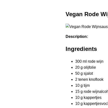
Vegan Rode Wi
Description:
Ingredients
300 ml rode wijn
20 g olijfolie
50 g sjalot
2 tenen knoflook
10 g tijm
15 g rode wijnalco
10 g kappertjes
10 g kappertjesvoc