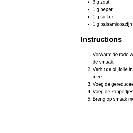
3 g zout
1 g peper
1 g suiker
1 g balsamicoazijn
Instructions
Verwarm de rode wij
de smaak.
Verhit de olijfolie 
mee.
Voeg de gereduceerd
Voeg de kappertjes
Breng op smaak met