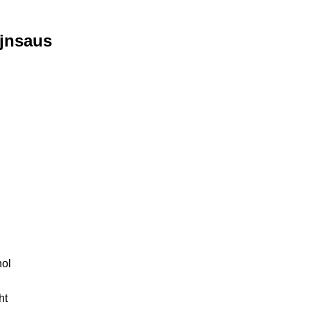
jnsaus
hol
ht